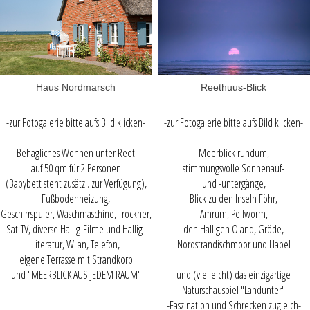
Haus Nordmarsch
Reethuus-Blick
-zur Fotogalerie bitte aufs Bild klicken-
-zur Fotogalerie bitte aufs Bild klicken-
Behagliches Wohnen unter Reet
Meerblick rundum,
auf 50 qm für 2 Personen
stimmungsvolle Sonnenauf-
(Babybett steht zusätzl. zur Verfügung),
und -untergänge,
Fußbodenheizung,
Blick zu den Inseln Föhr,
Geschirrspüler, Waschmaschine, Trockner,
Amrum, Pellworm,
Sat-TV, diverse Hallig-Filme und Hallig-
den Halligen Oland, Gröde,
Literatur, WLan, Telefon,
Nordstrandischmoor und Habel
eigene Terrasse mit Strandkorb
und "MEERBLICK AUS JEDEM RAUM"
und (vielleicht) das einzigartige
Naturschauspiel "Landunter"
-Faszination und Schrecken zugleich-