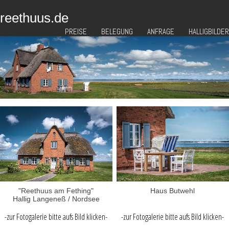
reethuus.de
PREISE
BELEGUNG
ANFRAGE
HALLIGBILDER
"Reethuus am Fething"
Haus Butwehl
Hallig Langeneß / Nordsee
-zur Fotogalerie bitte aufs Bild klicken-
-zur Fotogalerie bitte aufs Bild klicken-