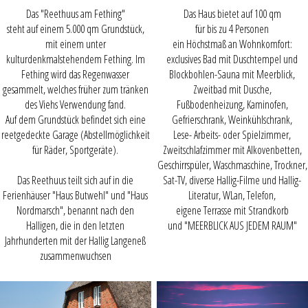
Das "Reethuus am Fething"
Das Haus bietet auf 100 qm
steht auf einem 5.000 qm Grundstück,
für bis zu 4 Personen
mit einem unter
ein Höchstmaß an Wohnkomfort:
kulturdenkmalstehendem Fething. Im
exclusives Bad mit Duschtempel und
Fething wird das Regenwasser
Blockbohlen-Sauna mit Meerblick,
gesammelt, welches früher zum tränken
Zweitbad mit Dusche,
des Viehs Verwendung fand.
Fußbodenheizung, Kaminofen,
Auf dem Grundstück befindet sich eine
Gefrierschrank, Weinkühlschrank,
reetgedeckte Garage (Abstellmöglichkeit
Lese- Arbeits- oder Spielzimmer,
für Räder, Sportgeräte).
Zweitschlafzimmer mit Alkovenbetten,
Geschirrspüler, Waschmaschine, Trockner,
Das Reethuus teilt sich auf in die
Sat-TV, diverse Hallig-Filme und Hallig-
Ferienhäuser "Haus Butwehl" und "Haus
Literatur, WLan, Telefon,
Nordmarsch", benannt nach den
eigene Terrasse mit Strandkorb
Halligen, die in den letzten
und "MEERBLICK AUS JEDEM RAUM"
Jahrhunderten mit der Hallig Langeneß
zusammenwuchsen